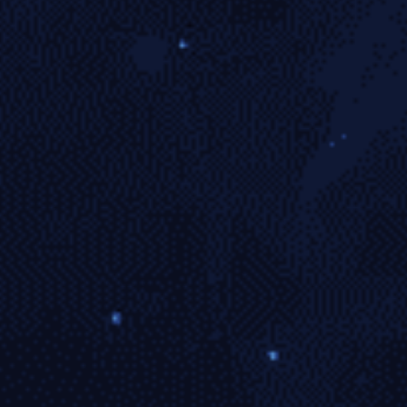
v6.3.0
发布于 2025年10月
多设备同步机制上线，账号数据无缝切换。
推荐逻辑升级，提升用户内容匹配准确度。
新增教学专区，图文视频助力新手快速上手。
v6.0.0
发布于 2025年3月
首页结构重构，焦点赛事板块重新设计。
新增提醒功能，支持微信及站内通知。
性能提升，加载更迅速流畅。