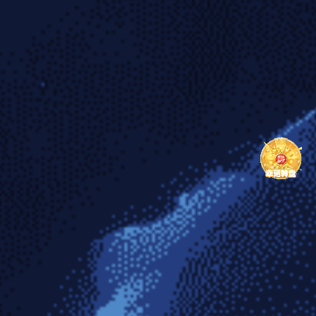
数据中心
整合历史战绩、球员状态与赛事趋势，V66体育
(中国)官方网站-V66 为专业用户提供多维度分析
支持。