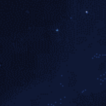
电竞频道
热门电竞赛事全覆盖，支持边看边聊功能，打造
专属电竞内容互动专区。
“完全出乎意料的好”
“设
朋友推荐的，一开始没在意，结果发
界面