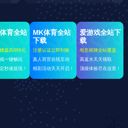
支持
线，提供实时响应的技术支持与使用指导，保障平台
保护，力求为用户营
异常防控层