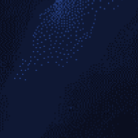
别喜欢赛事列表的设计，V66
服也靠谱。用起来没什么顾虑，
中国)官方网站-V66在细节上做
觉这不是个粗糙的平台。
讲究。
Mei · 上海
阿婷 · 北京
首次用户
日常活跃用户
版本更新概览 · 每个版本独立展
6娱乐平台 每次更新都基于用户反馈持续优化，确保使用体验不断