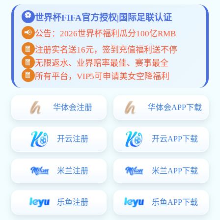
互动社区
聚集热爱体育的用户群体，共享观点与激情。
数据洞察
全维度数据支持，辅助理解赛事走势。