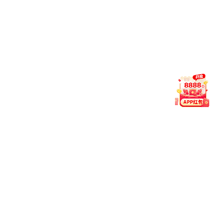
4、追求更高荣誉背后的动力
C罗之所以能够创造历史，不仅因为他的天赋，还有
他永不停歇追求卓越的决心。在每一场比赛中，无论
面对怎样强大的对手，他都以全力以赴去争取胜利，
这种拼搏精神值得所有运动员效仿。而这种精神背
后，是他对自我要求严格、不断进步的不懈追求。
即便已获得众多奖项与荣誉，但这并没有让C罗满
足。他总是在寻找新的目标，以此来激励自己。例
如，在第六次世界杯征战前夕，他就曾表示希望能够
再创佳绩，为职业生涯画上一个完美句号。这份执着
驱动着他不断突破自我，也让我们看到了真正的大师
风范。