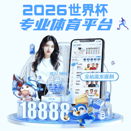
立即注册
v66娱乐平台
带您畅享全球体
育盛事
专业平台，数据精准，
高清直播
覆盖热门体育项
目。
聚焦足球、篮球、电竞等赛事，
每日内容实时更
新
。
极速访问
下载APP