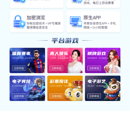
一次进球都让全世界为之沸腾。
此外，C罗还以其出色的个人纪录不断刷新着历史。
他不仅是葡萄牙国家队史上最伟大的射手，也是世界
杯赛场上最具威胁性的攻击者之一。这些纪录使他的
名字永远镌刻在足球史册中，与其他伟大球员并肩而
立。
2、对年轻一代球员的影响
C罗不仅是一名优秀的球员，更是一位激励人心的榜
样。他用实际行动告诉年轻人，只要努力，就能实现
梦想。在他的职业生涯中，付出的汗水和艰辛是极为
巨大的，而这些正是年轻球员们需要学习的重要品
质。