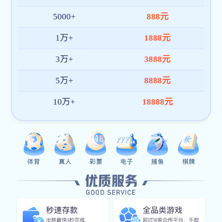
动力与决心。通过这些方面的深入分析，我们将进一
步理解C罗为何能成为当今足坛的不朽传奇。
1、足球历史上的地位
C罗作为现代足球最耀眼的明星之一，其职业生涯充
满辉煌。他于2004年首次参加世界杯，并经历了六届
赛事，这一成就彰显了他超凡的坚持与毅力。往往只
有少数优秀球员才能在如此高强度竞争中持续发挥，
而C罗正是其中佼佼者。他不仅能在不同年龄段保持
竞技状态，还展现出惊人的适应能力。
从2004年到2022年，C罗见证了足球的发展变迁，同
时也经历了无数挑战。这一路走来，他用自己的努力
和汗水证明了自己是如何从一个年轻小将成长为全球
顶级球星。每一次世界杯都是他展示自我的舞台，每