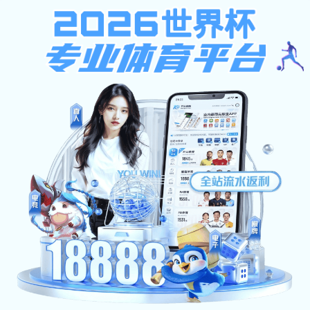
立即注册
v66娱乐平台
带您畅享全球体
育盛事
专业平台，数据精准，
高清直播
覆盖热门体育项
目。
聚焦足球、篮球、电竞等赛事，
每日内容实时更
新
。
极速访问
下载APP