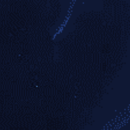
降低会员费用是一项
能使一些真心支持皇
而促进更广泛地参与到
此外，降低费用也能
了追求利益最大化而
广大支持者，无疑会
感连接的新尝试。
同时，降低会议费用
下降，但长期来看，
展的良性循环。
3、增强球
增强球迷参与感是现