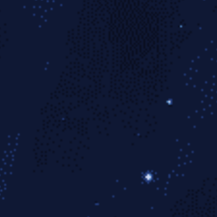
极具社会责任感的举措。在当前经济环境下，不少家庭面临着财
马的球迷望而却步。因此，通过合理调低会费水平，可以确保更
球队中来，让每位球迷都能享受到属于他们自己的“白衣军团”的
够帮助俱乐部塑造良好的社会形象。在竞争激烈且日益商业化的
忽视了普通球迷。然而，如果皇马能以实际行动回应球迷需求，
赢得更多人的尊重与喜爱。这不仅仅是一次简单的收费调整，更
也是对未来潜在收入的一种投资。如果能够吸引大量新成员加入
这将为俱乐部创造源源不断的新活力，为各项活动及赛事增添人
迷参与感的重要意义
代体育管理中的一项重要趋势，也是提升球队竞争力的一种策略