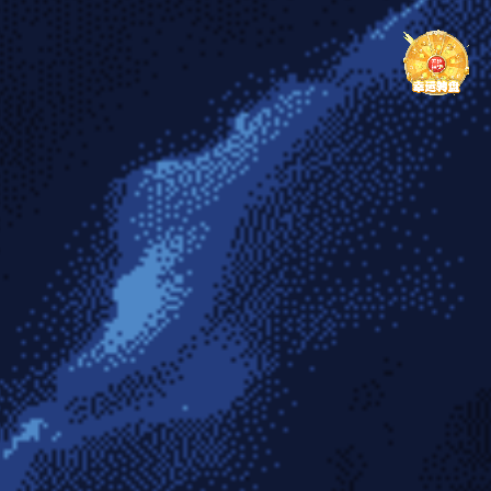
情感上的联系有助于建
每位成员都能积极表达
见，从而真正实现“让
。不论是在管理层面还
与成长，为球队贡献力
里的运作模式。从理论
，是完全不同的发展道
新一代年轻人的需求。