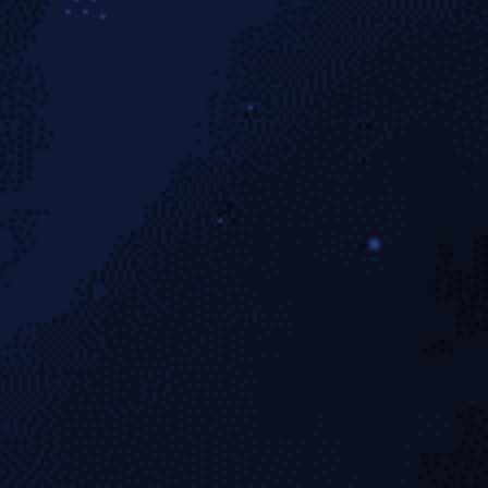
信，这样的发展方向必将在未来给我们带来无限惊喜！