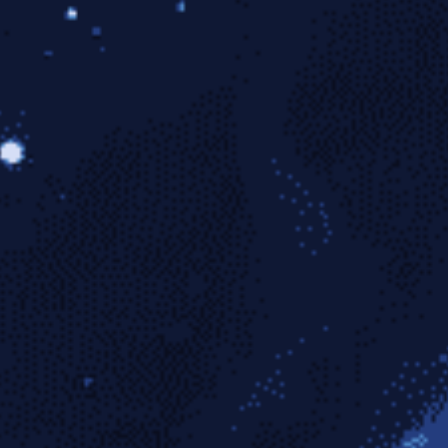
球队事务中的时候，他们对球队表现将更具关注度和热情。这种
持基础，使得每场比赛都充满激情与活力。
加互动机会，如开放年度大会、定期举办球迷座谈等形式，使得
以减少管理层与基层之间的信息隔阂，让每个声音都有机会被听
”的理念。
还可以激发年轻人的兴趣和热情，为未来培养出更多优秀的人才
人看到自己有机会直接影响团队时，他们自然会更加努力去学习
着球队在长远发展上拥有更加坚实的人才基础。
展展望
尔梅成功当选，他所提出的一系列计划将可能改变整个皇家马德
且忠诚粉丝群体的小型社团，与一个只注重盈利的大型企业之间
统价值观念之余，也要大胆探索适应新时代的发展方针，以满足