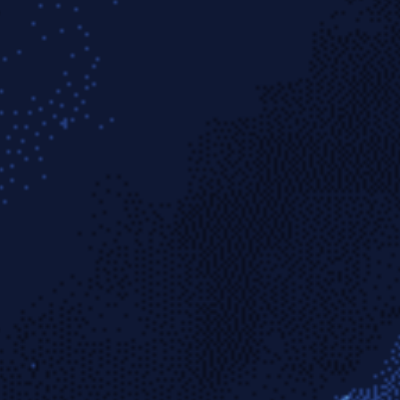
务压力，高昂的会费可
多人能够负担得起，从
荣耀。
足坛中，一些俱乐部为
并以更亲民的政策回馈
是一场关乎价值观与情
，即便短期内收入有所
气，从而实现可持续发
。当粉丝不仅仅是旁观