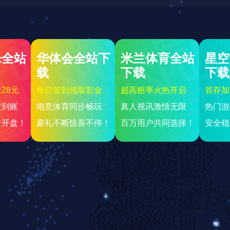
员费用的必要性、增强球迷参与感的意义和未来发展展望。
员名额的重要性
是提升俱乐部凝聚力的一种有效方式。皇家马德里作为世界顶级
通过增加会员名额，可以吸引更多热爱皇马的球迷加入，从而增
有助于提高球队士气，还能形成良好的社区氛围，让每位成员都
有助于提升俱乐部在经济上的稳定性。随着全球范围内足球产业
大的忠实粉丝群体能够获得可观的经济收益。提高会员数量，将
球队建设提供更为充足的资金保障。
还有助于提高国际影响力。在当今全球化时代，体育已不再局限
交流的平台。通过吸引国际粉丝成为正式会员，皇马能够进一步
泛的国际化发展目标。
员费用的必要性