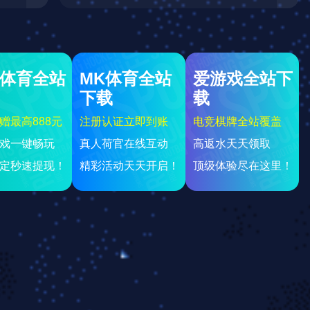
足球俱乐部之一，其历
强球迷之间的互动与交
有归属感。
的发展，许多俱乐部都
为皇马带来更多的会费
于某一国家或地区，而
拓宽其市场，提高品牌