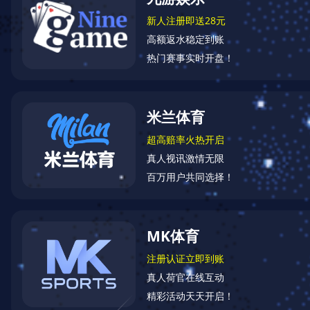
里克尔梅竞选
在西班牙足球界，皇
焦点。而前阿根廷足
一消息引发了广泛关
马大家庭中的决心。